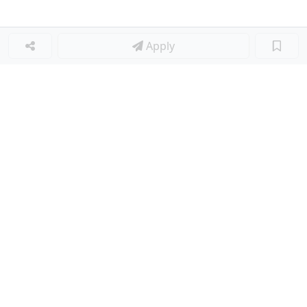
Apply
Loker Terkait
■
Loker KITCHEN STAFF
Loker WAITER
Loker KITCHEN CREW
Loker KITCHEN STAFF
Loker WAITERS
Loker PRAMUSAJI
Loker WAITER
Loker KITCHEN
Loker Lainnya
■
Loker MANAGER CAFE
Loker SPV CAFE
Loker CAPTAIN CAFE
Loker BAR CAFE
Loker WAITERSS