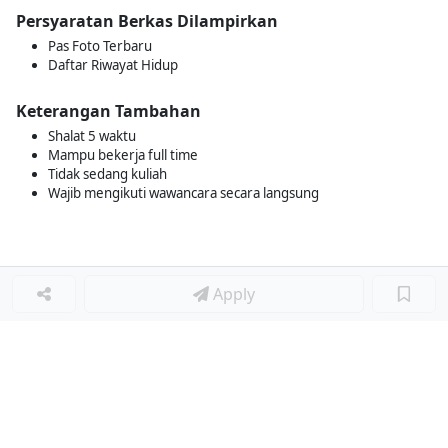
Persyaratan Berkas Dilampirkan
Pas Foto Terbaru
Daftar Riwayat Hidup
Keterangan Tambahan
Shalat 5 waktu
Mampu bekerja full time
Tidak sedang kuliah
Wajib mengikuti wawancara secara langsung
Apply
Loker Terkait
■
Loker WAITER
Loker WAITERS
Loker PRAMUSAJI
Loker WAITER