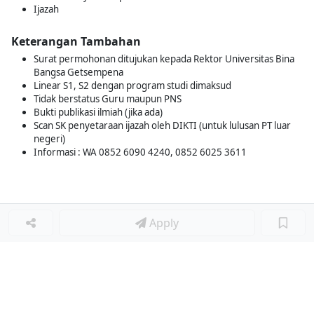
Ijazah
Keterangan Tambahan
Surat permohonan ditujukan kepada Rektor Universitas Bina
Bangsa Getsempena
Linear S1, S2 dengan program studi dimaksud
Tidak berstatus Guru maupun PNS
Bukti publikasi ilmiah (jika ada)
Scan SK penyetaraan ijazah oleh DIKTI (untuk lulusan PT luar
negeri)
Informasi : WA 0852 6090 4240, 0852 6025 3611
Apply
Loker Terkait
■
Loker GURU PJOK
Loker GURU
Loker GURU TAHFIDZ AL-QUR’AN