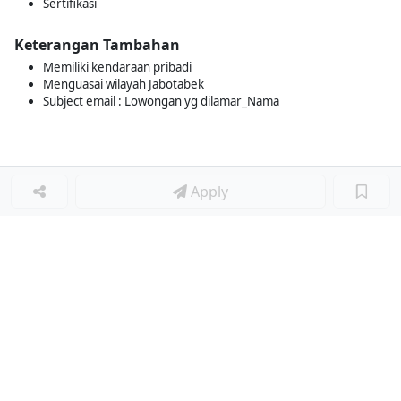
Sertifikasi
Keterangan Tambahan
Memiliki kendaraan pribadi
Menguasai wilayah Jabotabek
Subject email : Lowongan yg dilamar_Nama
Apply
Loker Lainnya
■
Loker MANAGER CAFE
Loker SPV CAFE
Loker CAPTAIN CAFE
Loker BAR CAFE
Loker WAITERSS
Loker STEWARD
Loker KARYAWAN TOKO SERABUTAN
Loker MARKETING FORWARDING