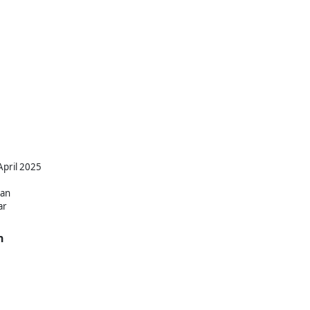
April 2025
kan
ar
n