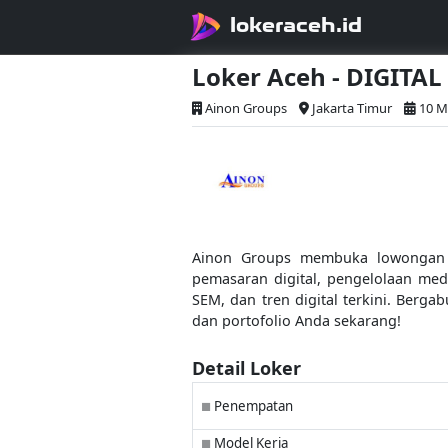
lokeraceh.id
Loker Aceh - DIGITA
Ainon Groups
Jakarta Timur
10 M
Ainon Groups membuka lowongan un
pemasaran digital, pengelolaan medi
SEM, dan tren digital terkini. Be
dan portofolio Anda sekarang!
Detail Loker
Penempatan
■
Model Kerja
■