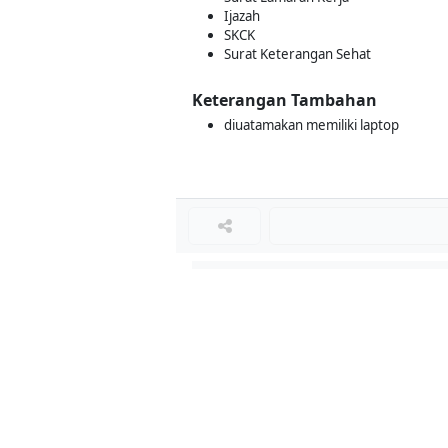
Ijazah
SKCK
Surat Keterangan Sehat
Keterangan Tambahan
diuatamakan memiliki laptop
Loker Lainnya
■
Loker MANAGER CAFE
Loker SPV CAFE
Loker CAPTAIN CAFE
Loker BAR CAFE
Loker WAITERSS
Loker STEWARD
Loker KARYAWAN TOKO SERABUTAN