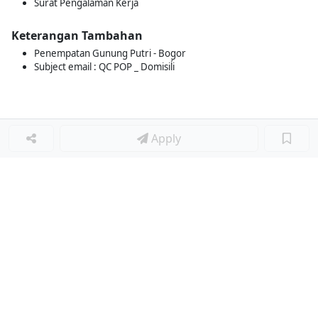
Surat Pengalaman Kerja
Keterangan Tambahan
Penempatan Gunung Putri - Bogor
Subject email : QC POP _ Domisiĺi
Apply
Loker Lainnya
■
Loker MANAGER CAFE
Loker SPV CAFE
Loker CAPTAIN CAFE
Loker BAR CAFE
Loker WAITERSS
Loker STEWARD
Loker KARYAWAN TOKO SERABUTAN
Loker MARKETING FORWARDING