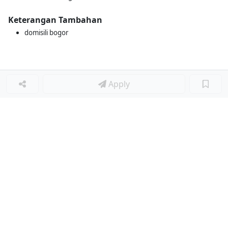
Keterangan Tambahan
domisili bogor
Apply
Loker Terkait
■
Loker KITCHEN STAFF
Loker WAITER
Loker KITCHEN CREW
Loker KITCHEN STAFF
Loker WAITERS
Loker PRAMUSAJI
Loker WAITER
Loker KITCHEN
Loker Lainnya
■