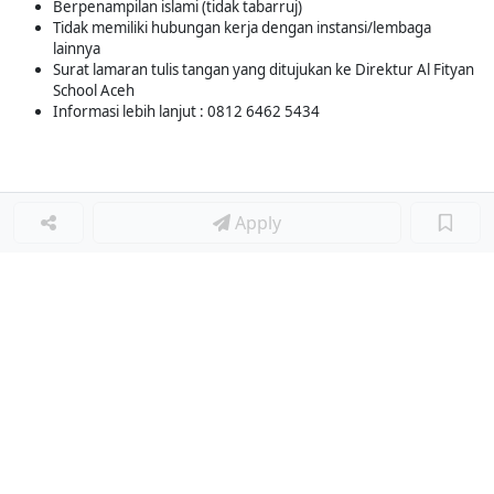
Berpenampilan islami (tidak tabarruj)
Tidak memiliki hubungan kerja dengan instansi/lembaga
lainnya
Surat lamaran tulis tangan yang ditujukan ke Direktur Al Fityan
School Aceh
Informasi lebih lanjut : 0812 6462 5434
Apply
Loker Terkait
■
Loker GURU KIMIA
Loker GURU BAHASA INDONESIA
Loker GURU PENDIDIKAN AGAMA ISLAM
Loker GURU IPS
Loker GURU BAHASA INGGRIS
Loker GURU PJOK
Loker GURU TAHFIDZ AL-QUR’AN
Loker GURU QURAN
Loker GURU BIMBINGAN KONSELING