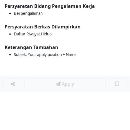
Persyaratan Bidang Pengalaman Kerja
Berpengalaman
Persyaratan Berkas Dilampirkan
Daftar Riwayat Hidup
Keterangan Tambahan
Subjek: Your apply position + Name
Apply
Loker Terkait
■
Loker WAITER
Loker KITCHEN CREW
Loker KITCHEN STAFF
Loker WAITERS