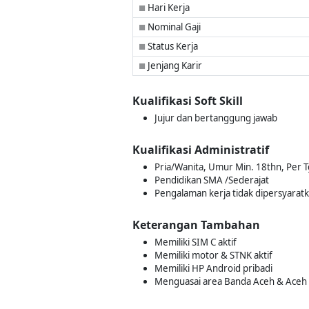
Hari Kerja
■
Nominal Gaji
■
Status Kerja
■
Jenjang Karir
■
Kualifikasi Soft Skill
Jujur dan bertanggung jawab
Kualifikasi Administratif
Pria/Wanita, Umur Min. 18thn, Per T
Pendidikan SMA /Sederajat
Pengalaman kerja tidak dipersyarat
Keterangan Tambahan
Memiliki SIM C aktif
Memiliki motor & STNK aktif
Memiliki HP Android pribadi
Menguasai area Banda Aceh & Aceh