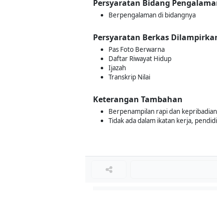
Persyaratan Bidang Pengalama
Berpengalaman di bidangnya
Persyaratan Berkas Dilampirka
Pas Foto Berwarna
Daftar Riwayat Hidup
Ijazah
Transkrip Nilai
Keterangan Tambahan
Berpenampilan rapi dan kepribadia
Tidak ada dalam ikatan kerja, pendid
Loker Terkait
■
Loker ADMIN