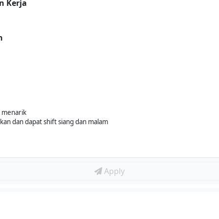
n Kerja
n
n menarik
ikan dan dapat shift siang dan malam
Apply