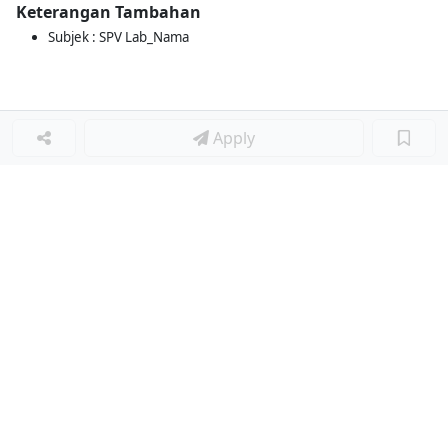
Keterangan Tambahan
Subjek : SPV Lab_Nama
Apply
Loker Lainnya
■
Loker HRGA JUNIOR STAFF
Loker CRM JUNIOR STAFF
Loker CASH AND BANK
Loker SHOP ASSISTANT
Loker ACCOUNTING
Loker TEKNIK MESIN (MECHANICAL ENGINEER)
Loker LOGISTIK
Loker SURVEYOR
Loker Diminati
■
Loker ADMIN