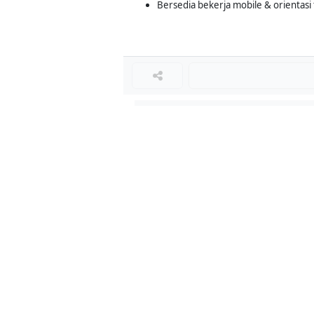
Bersedia bekerja mobile & orientasi
Loker Terkait
■
Loker SPG
Loker ADMIN
Loker STAF GUDANG
Loker SALES PROMOTION GIRL
Loker Lainnya
■
Loker MANAGER CAFE
Loker SPV CAFE
Loker CAPTAIN CAFE
Loker BAR CAFE
Loker WAITERSS
Loker STEWARD
Loker KARYAWAN TOKO SERABUTAN