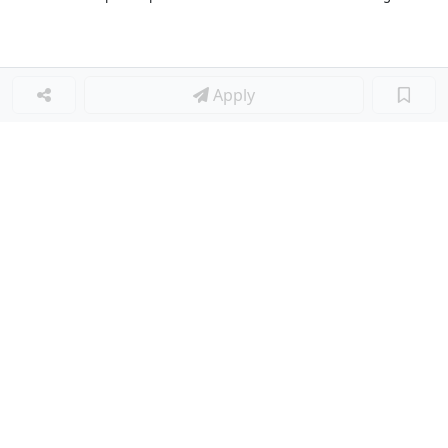
Apply
Loker Lainnya
■
Loker MANAGER CAFE
Loker SPV CAFE
Loker CAPTAIN CAFE
Loker BAR CAFE
Loker WAITERSS
Loker STEWARD
Loker KARYAWAN TOKO SERABUTAN
Loker MARKETING FORWARDING
Loker Diminati
■
Loker ADMIN
Loker IT SUPPORT
Loker STAF GUDANG