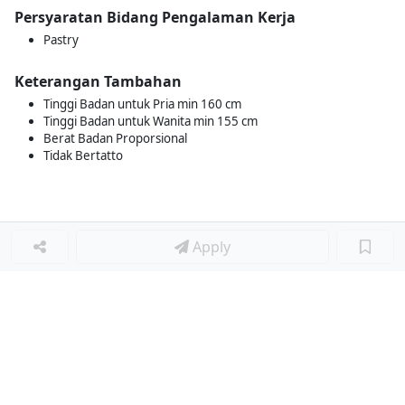
Persyaratan Bidang Pengalaman Kerja
Pastry
Keterangan Tambahan
Tinggi Badan untuk Pria min 160 cm
Tinggi Badan untuk Wanita min 155 cm
Berat Badan Proporsional
Tidak Bertatto
Apply
Loker Lainnya
■
Loker MANAGER CAFE
Loker SPV CAFE
Loker CAPTAIN CAFE
Loker BAR CAFE
Loker WAITERSS