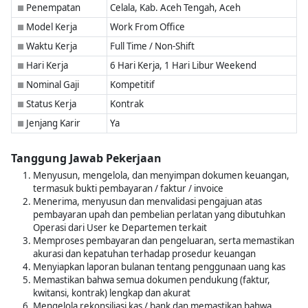
Penempatan
Celala, Kab. Aceh Tengah, Aceh
■
Model Kerja
Work From Office
■
Waktu Kerja
Full Time / Non-Shift
■
Hari Kerja
6 Hari Kerja, 1 Hari Libur Weekend
■
Nominal Gaji
Kompetitif
■
Status Kerja
Kontrak
■
Jenjang Karir
Ya
■
Tanggung Jawab Pekerjaan
Menyusun, mengelola, dan menyimpan dokumen keuangan,
termasuk bukti pembayaran / faktur / invoice
Menerima, menyusun dan menvalidasi pengajuan atas
pembayaran upah dan pembelian perlatan yang dibutuhkan
Operasi dari User ke Departemen terkait
Memproses pembayaran dan pengeluaran, serta memastikan
akurasi dan kepatuhan terhadap prosedur keuangan
Menyiapkan laporan bulanan tentang penggunaan uang kas
Memastikan bahwa semua dokumen pendukung (faktur,
kwitansi, kontrak) lengkap dan akurat
Mengelola rekonsiliasi kas / bank dan memastikan bahwa