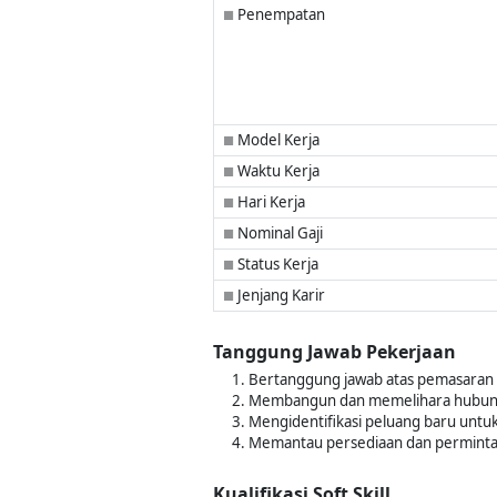
Penempatan
■
Model Kerja
■
Waktu Kerja
■
Hari Kerja
■
Nominal Gaji
■
Status Kerja
■
Jenjang Karir
■
Tanggung Jawab Pekerjaan
Bertanggung jawab atas pemasaran 
Membangun dan memelihara hubungan
Mengidentifikasi peluang baru unt
Memantau persediaan dan permintaa
Kualifikasi Soft Skill