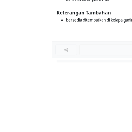
Keterangan Tambahan
bersedia ditempatkan di kelapa gadin
Loker Terkait
■
Loker WAITER
Loker KITCHEN CREW
Loker KITCHEN STAFF
Loker WAITERS
Loker PRAMUSAJI
Loker WAITER
Loker KITCHEN
Loker Lainnya
■
Loker MANAGER CAFE