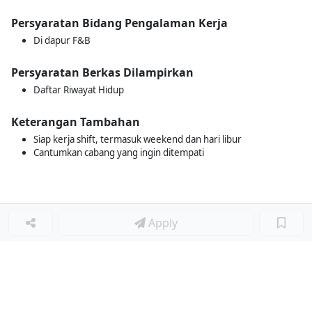
Persyaratan Bidang Pengalaman Kerja
Di dapur F&B
Persyaratan Berkas Dilampirkan
Daftar Riwayat Hidup
Keterangan Tambahan
Siap kerja shift, termasuk weekend dan hari libur
Cantumkan cabang yang ingin ditempati
Apply
Loker Terkait
■
Loker KITCHEN STAFF
Loker WAITER
Loker KITCHEN CREW